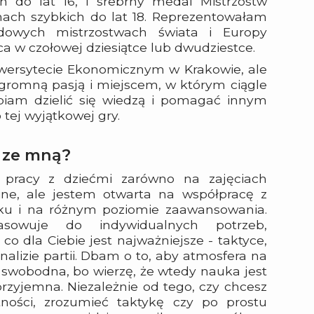
h do lat 16, i srebrny medal Mistrzostw
hach szybkich do lat 18. Reprezentowałam
dowych mistrzostwach świata i Europy
ca w czołowej dziesiątce lub dwudziestce.
iwersytecie Ekonomicznym w Krakowie, ale
gromną pasją i miejscem, w którym ciągle
lbiam dzielić się wiedzą i pomagać innym
 tej wyjątkowej gry.
a ze mną?
pracy z dziećmi zarówno na zajęciach
line, ale jestem otwarta na współpracę z
u i na różnym poziomie zaawansowania.
sowuje do indywidualnych potrzeb,
co dla Ciebie jest najważniejsze - taktyce,
analizie partii. Dbam o to, aby atmosfera na
i swobodna, bo wierzę, że wtedy nauka jest
przyjemna. Niezależnie od tego, czy chcesz
ności, zrozumieć taktykę czy po prostu