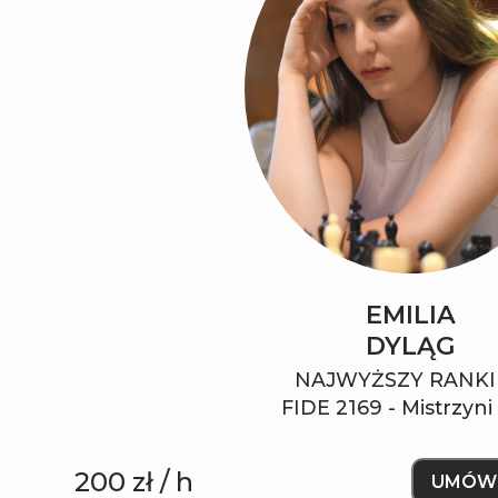
EMILIA
DYLĄG
NAJWYŻSZY RANK
FIDE
2169
-
Mistrzyni
200
zł / h
UMÓW 