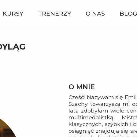
KURSY
TRENERZY
O NAS
BLO
DYLĄG
O MNIE
Cześć! Nazywam się Emi
Szachy towarzyszą mi od
lata zdobyłam wiele ce
multimedalistką Mis
klasycznych, szybkich i
osiągnięć znajdują się s