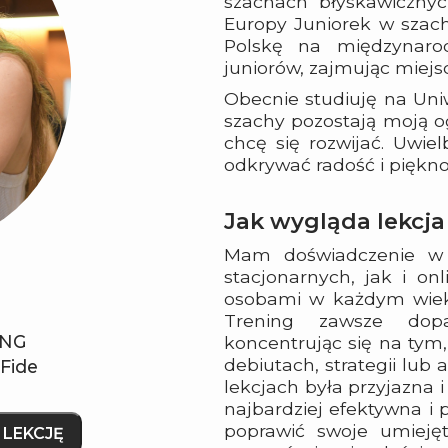
szachach błyskawicznyc
Europy Juniorek w szac
Polskę na międzynaro
juniorów, zajmując miejs
Obecnie studiuję na Un
szachy pozostają moją o
chcę się rozwijać. Uwie
odkrywać radość i piękno
Jak wygląda lekcj
Mam doświadczenie w 
stacjonarnych, jak i on
osobami w każdym wiek
Trening zawsze dopa
ING
koncentrując się na tym, 
debiutach, strategii lub 
 Fide
lekcjach była przyjazna 
najbardziej efektywna i 
poprawić swoje umiejęt
LEKCJĘ