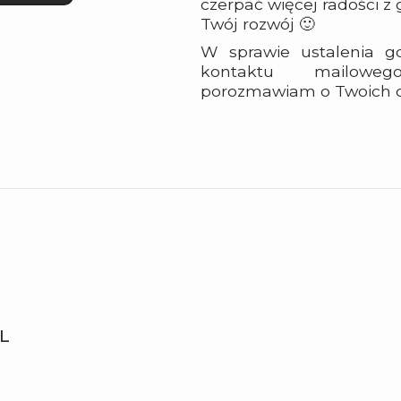
czerpać więcej radości z
Twój rozwój 🙂
W sprawie ustalenia g
kontaktu mailowego
porozmawiam o Twoich ce
L